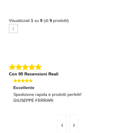
Visualizzati
1
su
9
(di
9
prodotti)
1
Con 95 Recensioni Reali
Eccellente
Ec
Spedizione rapida e prodotti perfetti!
Qu
GIUSEPPE FERRARI
M