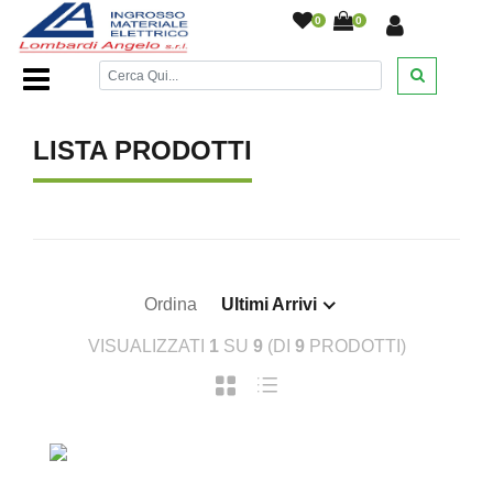
0
0
Home Page
/
/
LISTA PRODOTTI
Ordina
Ultimi Arrivi
VISUALIZZATI
1
SU
9
(DI
9
PRODOTTI)