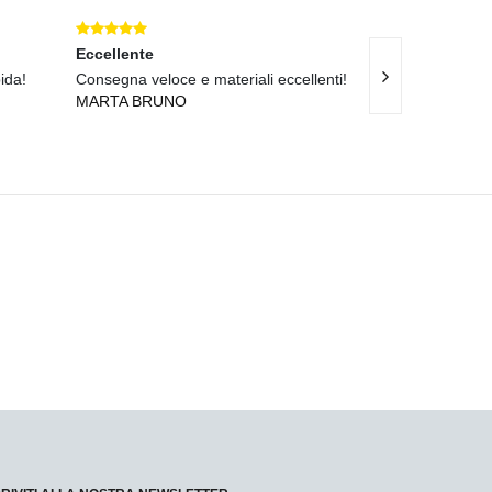
Eccellente
Eccellente
ida!
Consegna veloce e materiali eccellenti!
Spedizione rapid
MARTA BRUNO
eccellenti!
MARTA ROMA