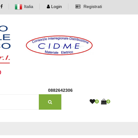
Italia
Login
Registrati
o
0882642306
0
0