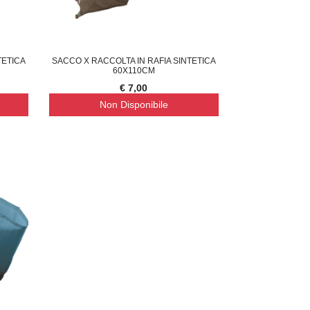
TETICA
SACCO X RACCOLTA IN RAFIA SINTETICA
60X110CM
€ 7,00
Non Disponibile