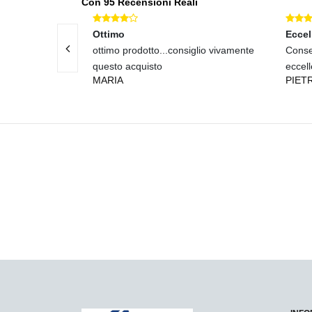
Con 95 Recensioni Reali
Ottimo
Eccel
, prodotti
ottimo prodotto...consiglio vivamente
Conse
questo acquisto
eccell
MARIA
PIET