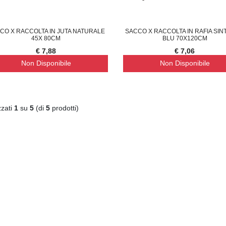
CO X RACCOLTA IN JUTA NATURALE
SACCO X RACCOLTA IN RAFIA SIN
45X 80CM
BLU 70X120CM
€ 7,88
€ 7,06
Non Disponibile
Non Disponibile
zzati
1
su
5
(di
5
prodotti)