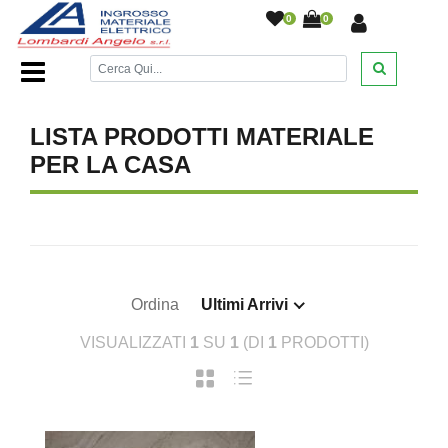
0
0
Home Page
/
Materiale per la Casa
/
LISTA PRODOTTI MATERIALE
PER LA CASA
Ordina
Ultimi Arrivi
VISUALIZZATI
1
SU
1
(DI
1
PRODOTTI)