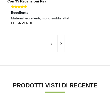
Con 95 Recensioni Reali
Eccellente
O
Materiali eccellenti, molto soddisfatta!
Ma
LUISA VERDI
C
PRODOTTI VISTI DI RECENTE