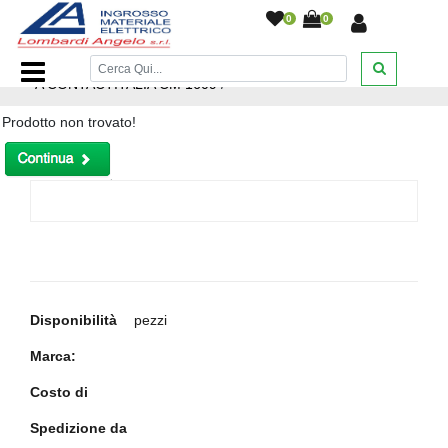
0
0
Home Page
/
MORSETTIERA TETRAPOLARE 9 FORI 160
A CONTACTITALIA CM 1609
/
Prodotto non trovato!
Disponibilità
pezzi
Marca:
Costo di
Spedizione da