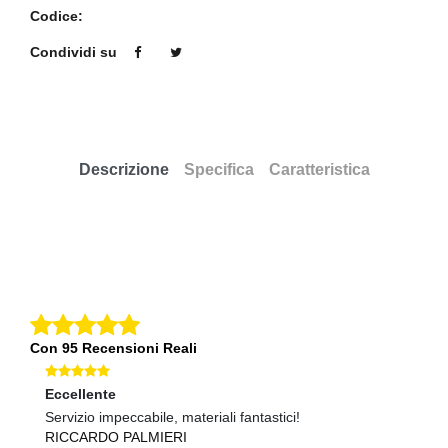
Codice:
Condividi su
Descrizione
Specifica
Caratteristica
Con 95 Recensioni Reali
Eccellente
Ec
Servizio impeccabile, materiali fantastici!
Qu
RICCARDO PALMIERI
A