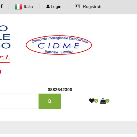
Italia
Login
Registrati
o
0882642306
0
0