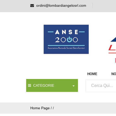
ordini@lombardiangelosrl.com
HOME
NO
CATEGORIE
Home Page
/
/