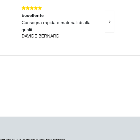
Eccellente
Eccellente
Consegna rapida e materiali di alta
Consegna rapidi
qualit
qualit
DAVIDE BERNARDI
CHIARA GREC