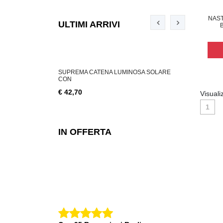
NAST
ULTIMI ARRIVI
ABILE 3 W, 200
SUPREMA CATENA LUMINOSA SOLARE
SUPREMA CA
CON
€ 18,76
€ 42,70
Visuali
1
IN OFFERTA