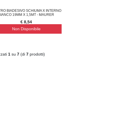
RO BIADESIVO SCHIUMA X INTERNO
BIANCO 19MM X 1,5MT - MAURER
€ 8,54
Non Disponibile
TENA LUMINOSA SOLARE, 10
SUPREMA CATENA LUMINOSA SOLARE, 20
S
€ 23,46
€ 
zzati
1
su
7
(di
7
prodotti)