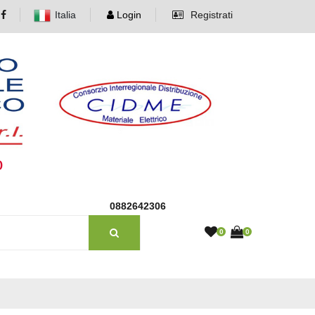
Italia
Login
Registrati
o
0882642306
0
0