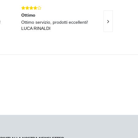
Ottimo
Eccellente
!
Ottimo servizio, prodotti eccellenti!
Consegna rapidi
LUCA RINALDI
qualit
CHIARA GREC