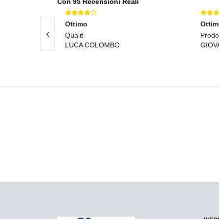
Con 95 Recensioni Reali
Ottimo
Otti
 prodotti di
Qualit
Prodot
LUCA COLOMBO
GIOV