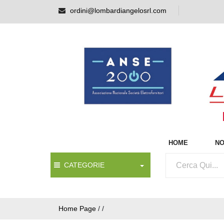
ordini@lombardiangelosrl.com
HOME
NO
CATEGORIE
Home Page
/
/