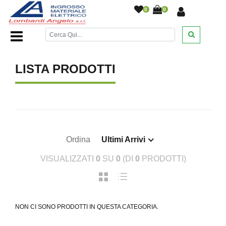
0
0
Home Page
/
PEDROLLO
/
LISTA PRODOTTI
Ordina
Ultimi Arrivi
VISUALIZZATI
0
SU
0
(DI
0
PRODOTTI)
NON CI SONO PRODOTTI IN QUESTA CATEGORIA.