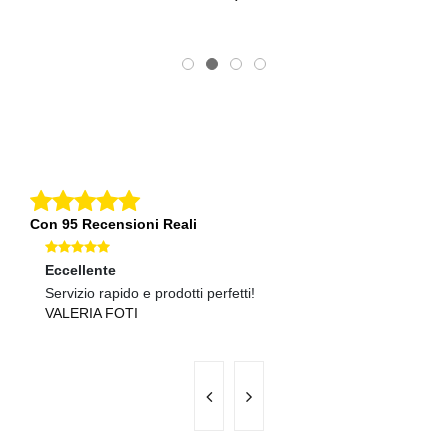
Con 95 Recensioni Reali
Eccellente
Ec
Servizio rapido e prodotti perfetti!
Se
VALERIA FOTI
F