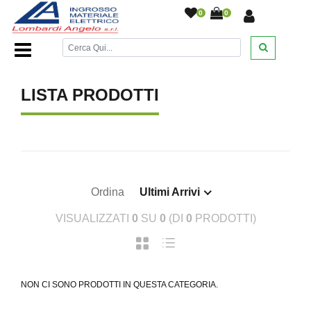
0
0
Home Page
/
/
LISTA PRODOTTI
Ordina
Ultimi Arrivi
VISUALIZZATI
0
SU
0
(DI
0
PRODOTTI)
NON CI SONO PRODOTTI IN QUESTA CATEGORIA.