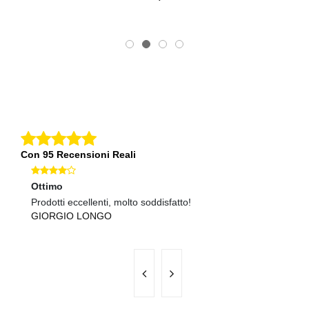
Con 95 Recensioni Reali
Ottimo
Ec
Prodotti eccellenti, molto soddisfatto!
Qu
GIORGIO LONGO
A