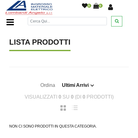
0
0
Home Page
/
SCAME
/
LISTA PRODOTTI
Ordina
Ultimi Arrivi
VISUALIZZATI
0
SU
0
(DI
0
PRODOTTI)
NON CI SONO PRODOTTI IN QUESTA CATEGORIA.