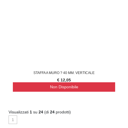
STAFFA A MURO ? 40 MM. VERTICALE
€ 12,05
Non Disponibile
Visualizzati
1
su
24
(di
24
prodotti)
1