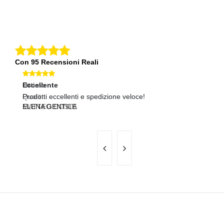
Con 95 Recensioni Reali
Eccellente
Ec
Prodotti eccellenti e spedizione veloce!
Pr
ELENA GENTILE
M