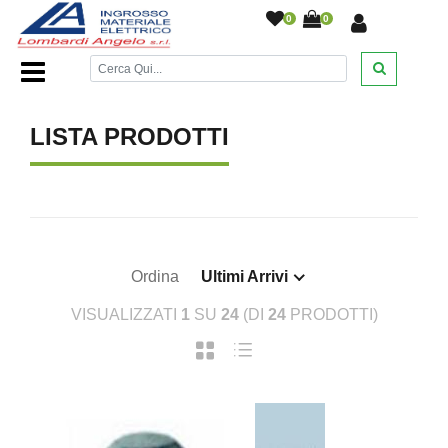
0
0
Home Page
/
SEM
/
LISTA PRODOTTI
Ordina
Ultimi Arrivi
VISUALIZZATI
1
SU
24
(DI
24
PRODOTTI)