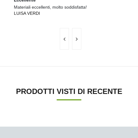
Eccellente
Ec
Materiali eccellenti, molto soddisfatta!
Ma
LUISA VERDI
E
PRODOTTI VISTI DI RECENTE