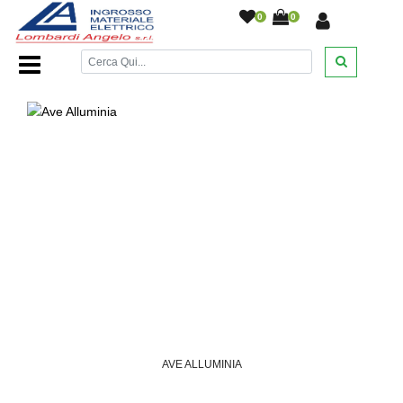
0
0
Home Page
/
Serie AVE
/
AVE ALLUMINIA