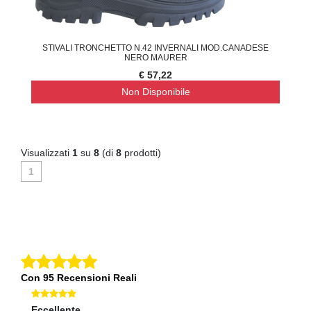
STIVALI TRONCHETTO N.42 INVERNALI MOD.CANADESE
NERO MAURER
€ 57,22
Non Disponibile
Visualizzati
1
su
8
(di
8
prodotti)
1
Con 95 Recensioni Reali
Eccellente
O