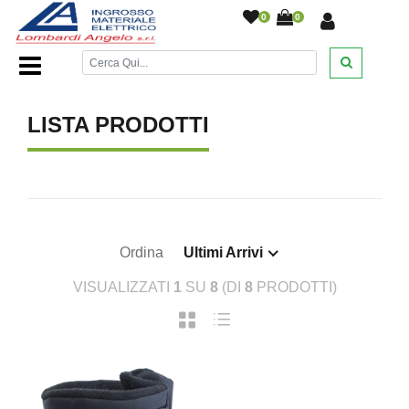
0
0
Home Page
/
/
LISTA PRODOTTI
Ordina
Ultimi Arrivi
VISUALIZZATI
1
SU
8
(DI
8
PRODOTTI)