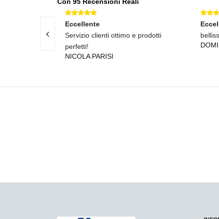
Con 95 Recensioni Reali
Eccellente
Eccel
 prodotti
Servizio clienti ottimo e prodotti
bellis
DOM
perfetti!
NICOLA PARISI