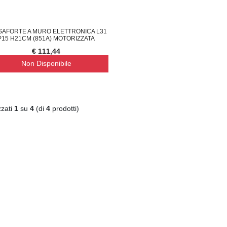
SAFORTE A MURO ELETTRONICA L31
P15 H21CM (851A) MOTORIZZATA
€ 111,44
Non Disponibile
zzati
1
su
4
(di
4
prodotti)