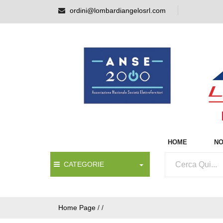
ordini@lombardiangelosrl.com
HOME
NO
CATEGORIE
Home Page
/
/