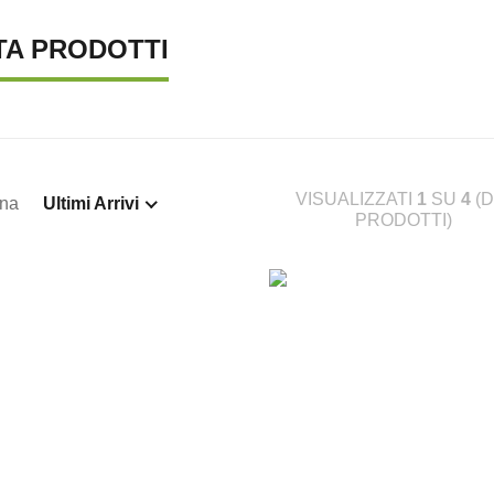
TA PRODOTTI
VISUALIZZATI
1
SU
4
(D
ina
Ultimi Arrivi
PRODOTTI)