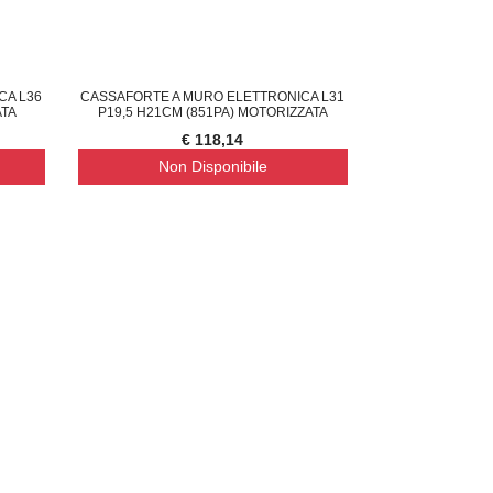
CA L36
CASSAFORTE A MURO ELETTRONICA L31
ATA
P19,5 H21CM (851PA) MOTORIZZATA
€ 118,14
Non Disponibile