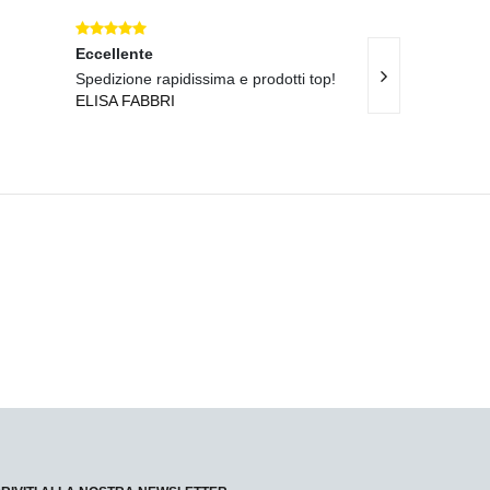
Eccellente
Eccellente
Spedizione rapidissima e prodotti top!
Consegna veloci
ELISA FABBRI
eccellenti!
GIULIA FONTA