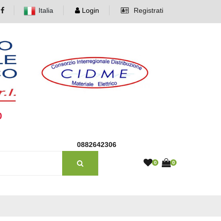
Italia
Login
Registrati
o
0882642306
0
0