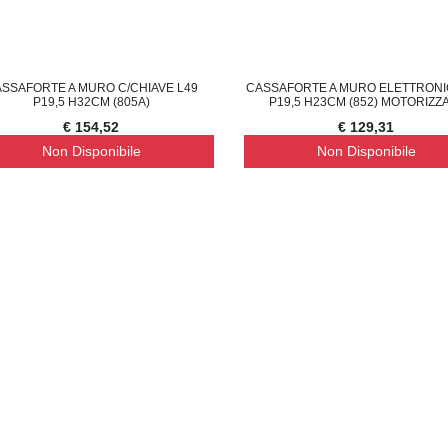
SSAFORTE A MURO C/CHIAVE L49
CASSAFORTE A MURO ELETTRONI
P19,5 H32CM (805A)
P19,5 H23CM (852) MOTORIZZ
€ 154,52
€ 129,31
Non Disponibile
Non Disponibile