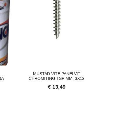
MUSTAD VITE PANELVIT
TELO BOLLA
RA
CHROMITING TSP MM. 3X12
10
€ 13,49
€