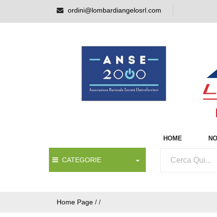
ordini@lombardiangelosrl.com
HOME
NO
CATEGORIE
Home Page
/
/