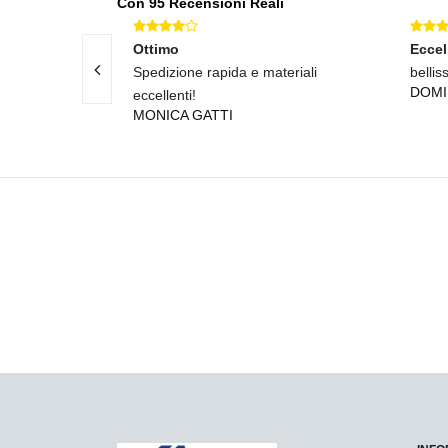
Con 95 Recensioni Reali
Ottimo
Eccel
tti conformi alla
Spedizione rapida e materiali
bellis
DOM
eccellenti!
MONICA GATTI