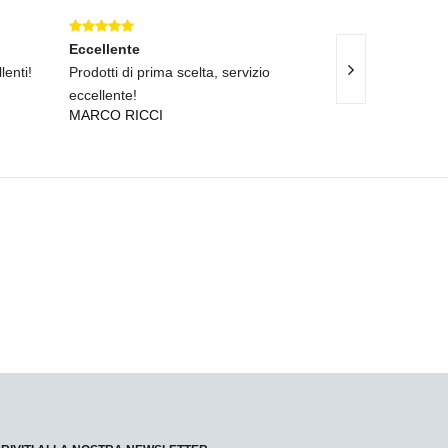
Eccellente
Ottimo
enti!
Prodotti di prima scelta, servizio
Servizio rapido 
eccellente!
descrizione.
MARCO RICCI
FRANCESCO C