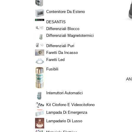
Contenitore Da Esteno
DESANTIS
Differenziali Blocco
Differenziali Magnetotermici
Differenziali Puri
Faretti Da Incasso
Faretti Led
Fusibili
 PANELVIT
TELO BOLLATO PLURIBALL CM.
SP MM. 3X12
100X10 MT.
AN
,49
€ 12,07
Interruttori Automatici
Kit Citofono E Videocitofono
Lampada Di Emergenza
Lampadario Di Lusso