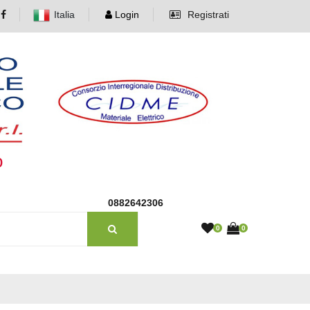
Italia
Login
Registrati
o
0882642306
0
0