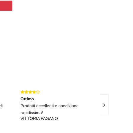
Ottimo
Eccellente
di
Prodotti eccellenti e spedizione
Prodotti di alta q
FRANCO PELL
rapidissima!
VITTORIA PAGANO