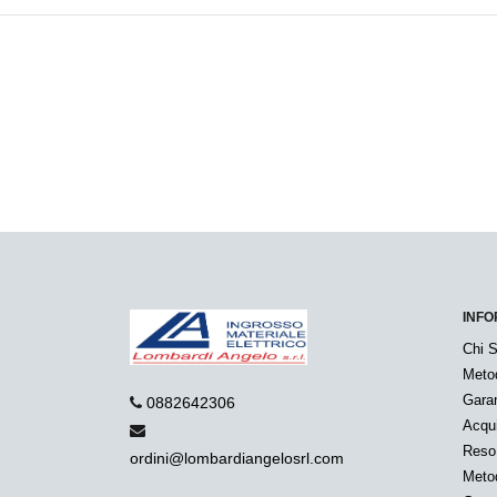
INFO
Chi 
Meto
Garan
0882642306
Acqui
Reso
ordini@lombardiangelosrl.com
Metod