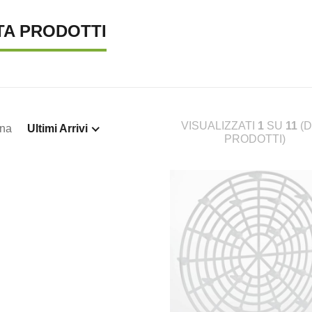
TA PRODOTTI
VISUALIZZATI
1
SU
11
(D
ina
Ultimi Arrivi
PRODOTTI)