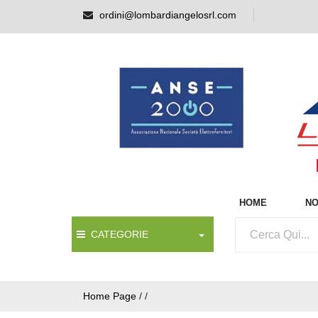
ordini@lombardiangelosrl.com
HOME
NO
CATEGORIE
Home Page
/
/