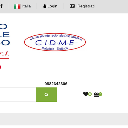
Italia
Login
Registrati
o
0882642306
0
0