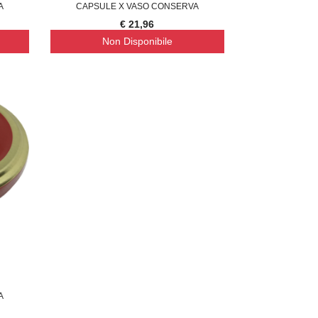
A
CAPSULE X VASO CONSERVA
€ 21,96
Non Disponibile
UPREMA CATENA LUMINOSA SOLARE, 40
SUPREMA LAMPADA A FILAMENTO 
37,43
€ 18,49
A