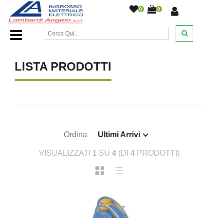
0
0
Home Page
/
/
LISTA PRODOTTI
Ordina
Ultimi Arrivi
VISUALIZZATI
1
SU
4
(DI
4
PRODOTTI)