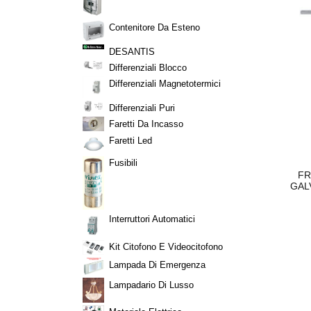
Contenitore Da Esteno
DESANTIS
Differenziali Blocco
Differenziali Magnetotermici
Differenziali Puri
Faretti Da Incasso
Faretti Led
Fusibili
 CAVO RAME
RASABEN STUCCO IN PASTA
FR
CHIO SACIT
COLORATO PER LEGNO A32 NOCE
GAL
CHIARO K
92
€ 9,54
Interruttori Automatici
Kit Citofono E Videocitofono
Lampada Di Emergenza
Lampadario Di Lusso