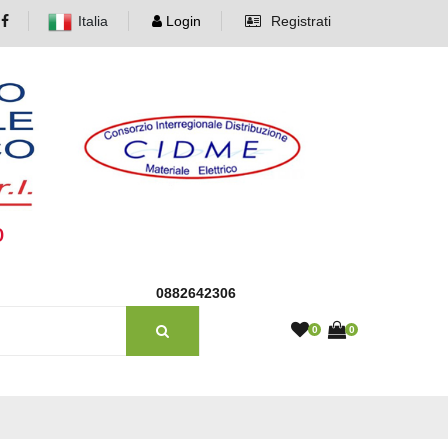
Italia
Login
Registrati
o
0882642306
0
0