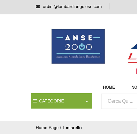
ordini@lombardiangelosrl.com
HOME
NO
CATEGORIE
Home Page
/
Tontarelli
/