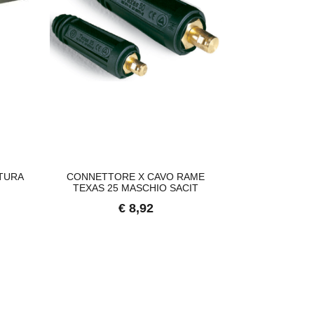
ATURA
CONNETTORE X CAVO RAME
RASABEN S
TEXAS 25 MASCHIO SACIT
COLORATO PE
C
€ 8,92