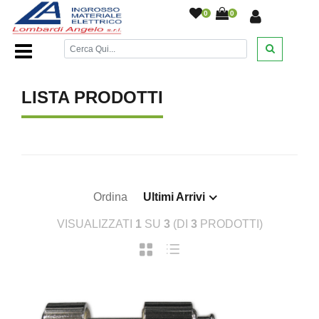
0
0
Home Page
/
/
LISTA PRODOTTI
Ordina
Ultimi Arrivi
VISUALIZZATI
1
SU
3
(DI
3
PRODOTTI)