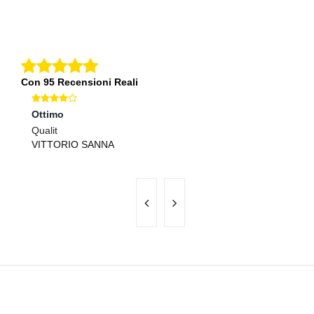
Con 95 Recensioni Reali
Ottimo
Ec
Qualit
Pr
VITTORIO SANNA
E