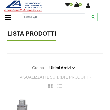
0
0
Home Page
/
/
LISTA PRODOTTI
Ordina
Ultimi Arrivi
VISUALIZZATI
1
SU
1
(DI
1
PRODOTTI)