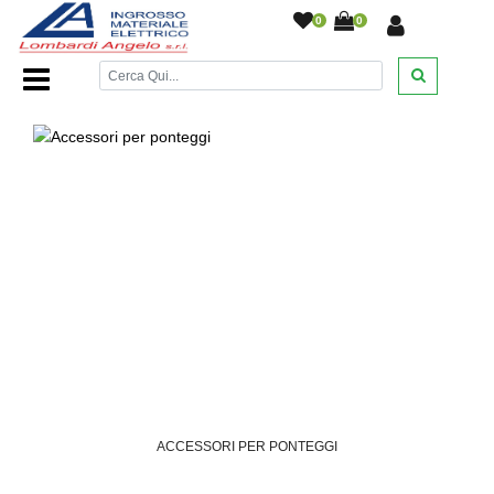
0
0
Home Page
/
DESANTIS
/
/
/
ACCESSORI PER PONTEGGI