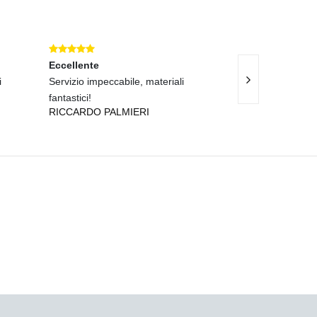
Eccellente
Ottimo
i
Servizio impeccabile, materiali
Prodotti eccellen
GIORGIO LON
fantastici!
RICCARDO PALMIERI