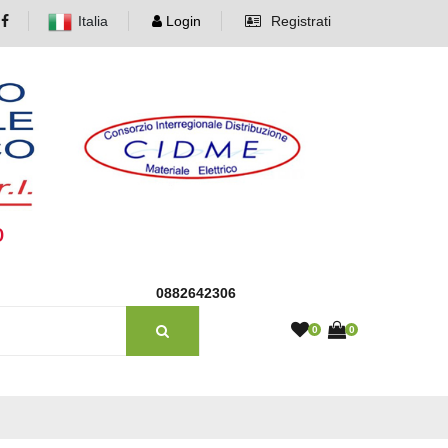
Italia
Login
Registrati
o
0882642306
0
0