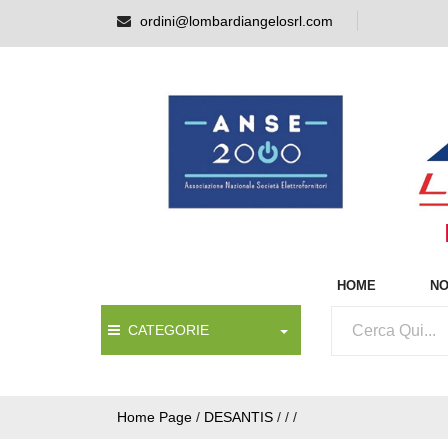
ordini@lombardiangelosrl.com
HOME
NO
CATEGORIE
Home Page
/
DESANTIS
/
/
/