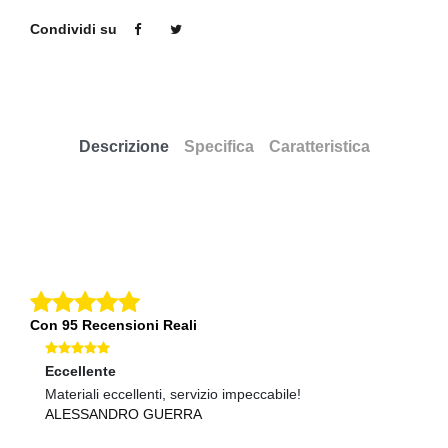
Condividi su
Descrizione
Specifica
Caratteristica
Con 95 Recensioni Reali
Eccellente
O
Materiali eccellenti, servizio impeccabile!
Qu
ALESSANDRO GUERRA
G