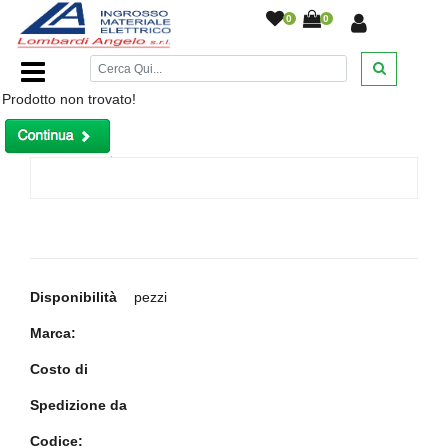
0
0
Home Page
/
OFFERTA KIT VIMAR PLANA BIANCO
/
Prodotto non trovato!
Disponibilità
pezzi
Marca:
Costo di
Spedizione da
Codice: