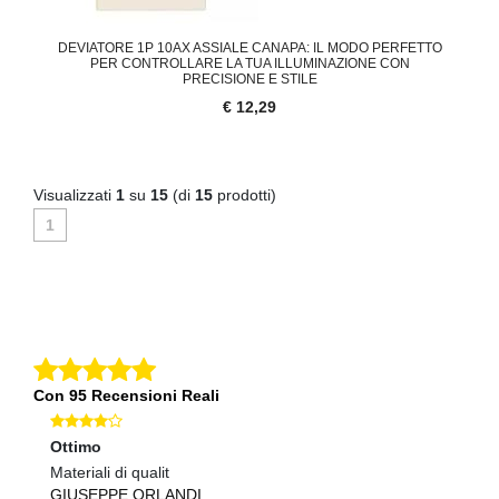
DEVIATORE 1P 10AX ASSIALE CANAPA: IL MODO PERFETTO
PER CONTROLLARE LA TUA ILLUMINAZIONE CON
PRECISIONE E STILE
€ 12,29
Visualizzati
1
su
15
(di
15
prodotti)
1
Con 95 Recensioni Reali
Ottimo
Ec
Materiali di qualit
Pr
GIUSEPPE ORLANDI
S