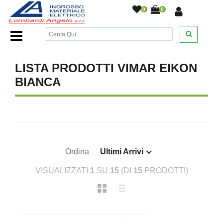
0
0
Home Page
/
Serie VIMAR
/
/
LISTA PRODOTTI VIMAR EIKON
BIANCA
Ordina
Ultimi Arrivi
VISUALIZZATI
1
SU
15
(DI
15
PRODOTTI)