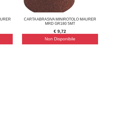
AURER
CARTA ABRASIVA MINIROTOLO MAURER
MRD GR180 5MT
€ 9,72
Non Disponibile