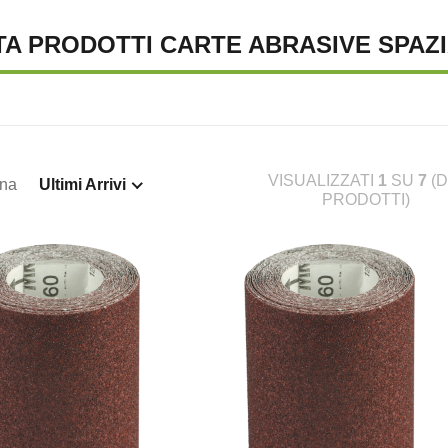
TA PRODOTTI CARTE ABRASIVE SPAZ
VISUALIZZATI
1
SU
7
(D
ina
Ultimi Arrivi
PRODOTTI)
TENA LUMINOSA SOLARE, 10
SUPREMA CATENA LUMINOSA SOLARE, 20
S
€ 23,46
€ 