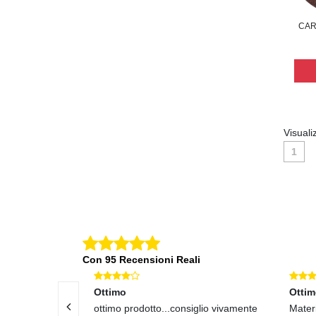
CAR
Visuali
1
Con 95 Recensioni Reali
Ottimo
Otti
lto soddisfatta!
ottimo prodotto...consiglio vivamente
Materi