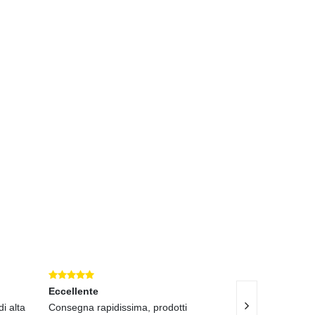
Eccellente
Eccellente
i alta
Consegna rapidissima, prodotti
Materiali eccelle