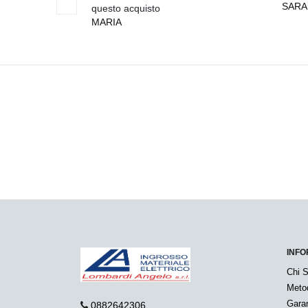
SARA
questo acquisto
MARIA
INFO
Chi 
Meto
Garan
0882642306