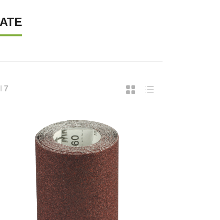
IATE
I
7
UPREMA CATENA LUMINOSA SOLARE, 40
SUPREMA LAMPADA A FILAMENTO 
37,43
€ 18,49