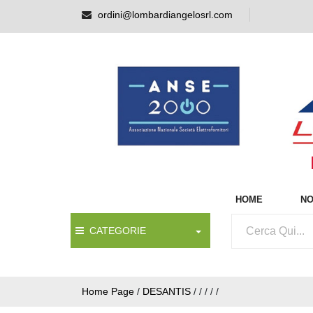
ordini@lombardiangelosrl.com
HOME
NO
CATEGORIE
Home Page
/
DESANTIS
/
/
/
/
/