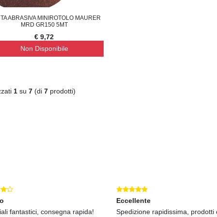
TA ABRASIVA MINIROTOLO MAURER
MRD GR150 5MT
€ 9,72
Non Disponibile
zzati
1
su
7
(di
7
prodotti)
mo
Eccellente
ali fantastici, consegna rapida!
Spedizione rapidissima, prodotti d