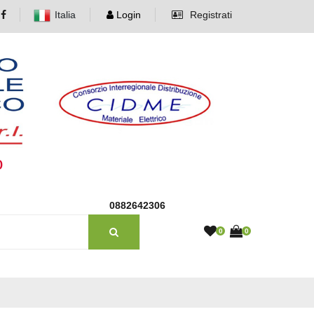
Italia
Login
Registrati
o
0882642306
0
0