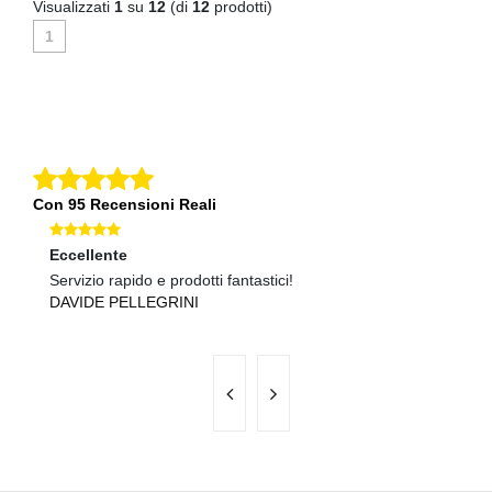
Visualizzati
1
su
12
(di
12
prodotti)
1
Con 95 Recensioni Reali
Eccellente
O
Servizio rapido e prodotti fantastici!
Pr
DAVIDE PELLEGRINI
V