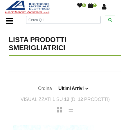
0
0
Home Page
/
DESANTIS
/
/
/
/
LISTA PRODOTTI
SMERIGLIATRICI
Ordina
Ultimi Arrivi
VISUALIZZATI
1
SU
12
(DI
12
PRODOTTI)