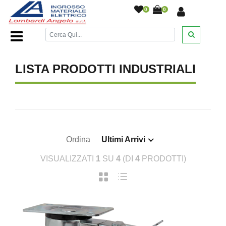
0
0
Home Page
/
DESANTIS
/
/
/
/
LISTA PRODOTTI INDUSTRIALI
Ordina
Ultimi Arrivi
VISUALIZZATI
1
SU
4
(DI
4
PRODOTTI)