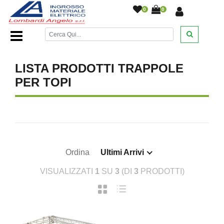
0
0
Home Page
/
DESANTIS
/
/
/
/
LISTA PRODOTTI TRAPPOLE
PER TOPI
Ordina
Ultimi Arrivi
VISUALIZZATI
1
SU
3
(DI
3
PRODOTTI)