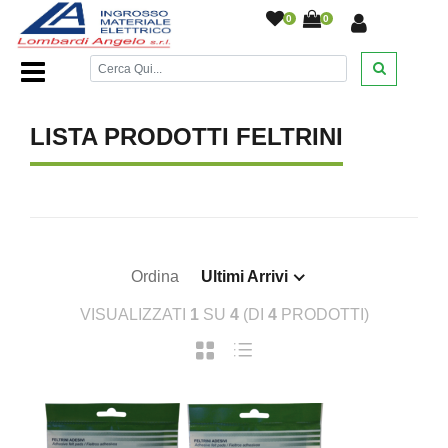
0
0
Home Page
/
DESANTIS
/
/
/
/
LISTA PRODOTTI FELTRINI
Ordina
Ultimi Arrivi
VISUALIZZATI
1
SU
4
(DI
4
PRODOTTI)