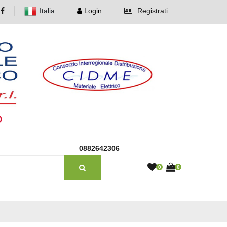
Italia
Login
Registrati
o
0882642306
0
0