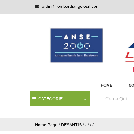
ordini@lombardiangelosrl.com
HOME
NO
CATEGORIE
Home Page
/
DESANTIS
/
/
/
/
/