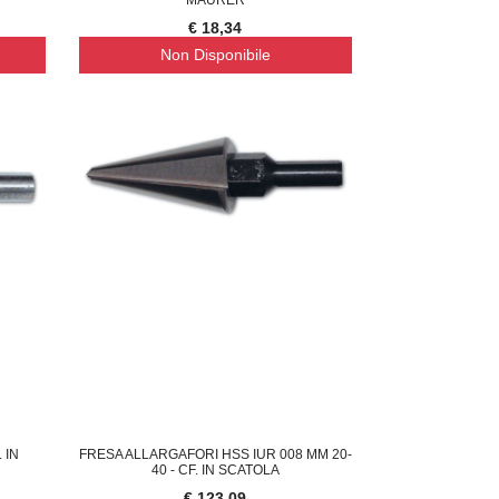
€ 18,34
Non Disponibile
 IN
FRESA ALLARGAFORI HSS IUR 008 MM 20-
40 - CF. IN SCATOLA
€ 123,09