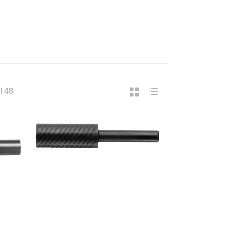
I
48
UPREMA CATENA LUMINOSA SOLARE, 40
SUPREMA LAMPADA A FILAMENTO 
37,43
€ 18,49