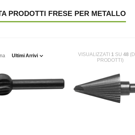
TA PRODOTTI FRESE PER METALLO
VISUALIZZATI
1
SU
48
(D
ina
Ultimi Arrivi
PRODOTTI)
TENA LUMINOSA SOLARE, 10
SUPREMA CATENA LUMINOSA SOLARE, 20
S
€ 23,46
€ 