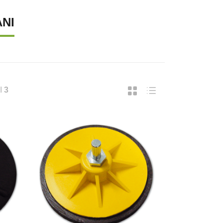
ANI
I
3
UPREMA CATENA LUMINOSA SOLARE, 40
SUPREMA LAMPADA A FILAMENTO 
37,43
€ 18,49