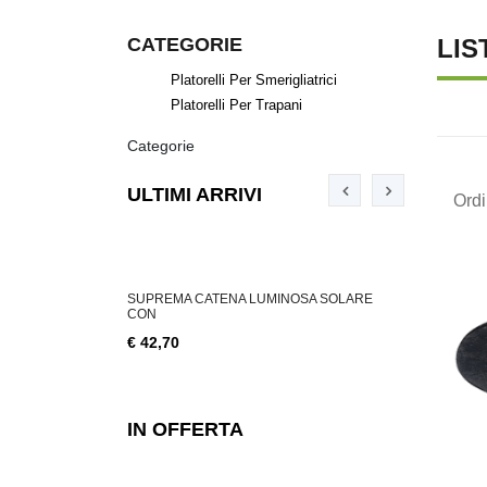
CATEGORIE
LIS
Platorelli Per Smerigliatrici
Platorelli Per Trapani
Categorie
ULTIMI ARRIVI
Ord
ABILE 3 W, 200
SUPREMA CATENA LUMINOSA SOLARE
SUPREMA CA
CON
€ 18,76
€ 42,70
IN OFFERTA