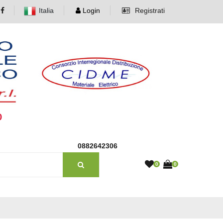
Italia
Login
Registrati
o
0882642306
0
0