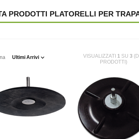
TA PRODOTTI PLATORELLI PER TRAP
VISUALIZZATI
1
SU
3
(D
ina
Ultimi Arrivi
PRODOTTI)
TENA LUMINOSA SOLARE, 10
SUPREMA CATENA LUMINOSA SOLARE, 20
S
€ 23,46
€ 