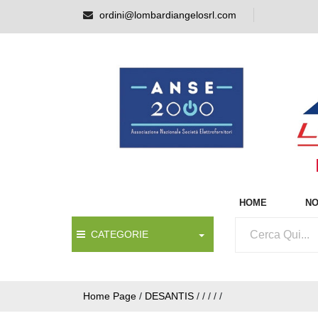
ordini@lombardiangelosrl.com
HOME
NO
CATEGORIE
Home Page
/
DESANTIS
/
/
/
/
/