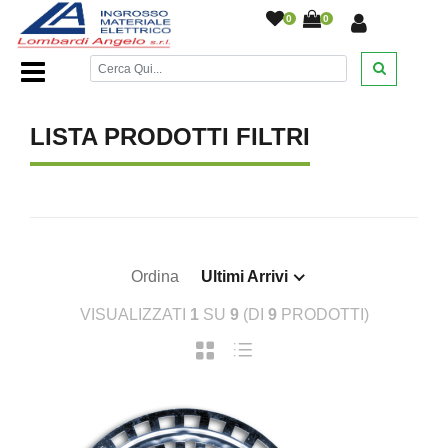
0
0
Home Page
/
DESANTIS
/
/
/
/
/
LISTA PRODOTTI FILTRI
Ordina
Ultimi Arrivi
VISUALIZZATI
1
SU
9
(DI
9
PRODOTTI)