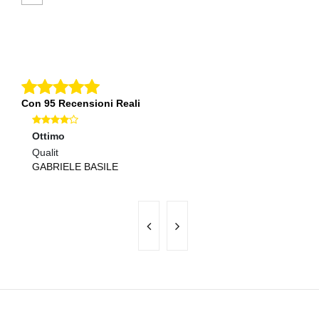
Con 95 Recensioni Reali
Ottimo
Ec
Qualit
Se
GABRIELE BASILE
R