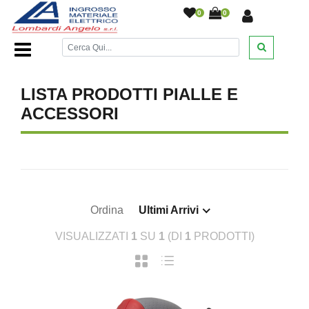
0
0
Home Page
/
DESANTIS
/
/
/
/
LISTA PRODOTTI PIALLE E
ACCESSORI
Ordina
Ultimi Arrivi
VISUALIZZATI
1
SU
1
(DI
1
PRODOTTI)