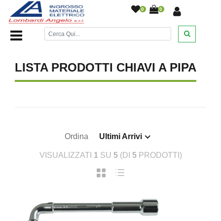
0
0
Home Page
/
DESANTIS
/
/
/
/
LISTA PRODOTTI CHIAVI A PIPA
Ordina
Ultimi Arrivi
VISUALIZZATI
1
SU
5
(DI
5
PRODOTTI)