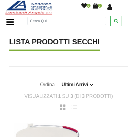
0
0
Home Page
/
DESANTIS
/
/
/
/
LISTA PRODOTTI SECCHI
Ordina
Ultimi Arrivi
VISUALIZZATI
1
SU
3
(DI
3
PRODOTTI)