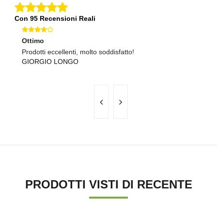
Con 95 Recensioni Reali
Ottimo
O
Prodotti eccellenti, molto soddisfatto!
ot
GIORGIO LONGO
M
PRODOTTI VISTI DI RECENTE