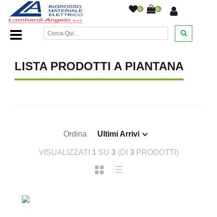
0
0
Home Page
/
DESANTIS
/
/
/
/
LISTA PRODOTTI A PIANTANA
Ordina
Ultimi Arrivi
VISUALIZZATI
1
SU
3
(DI
3
PRODOTTI)