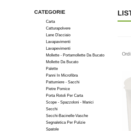
CATEGORIE
LIS
Carta
Catturapolvere
Lane D'acciaio
Lavapavimenti
Lavapevimenti
Ord
Mollette - Portamollette Da Bucato
Mollette Da Bucato
Palette
Panni In Microfibra
Pattumiere - Sacchi
Pietre Pomice
Porta Rotoli Per Carta
Scope - Spazzoloni - Manici
Secchi
Secchi-Bacinelle-Vasche
Segnaletica Per Pulizie
Spatole