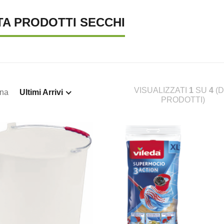
TA PRODOTTI SECCHI
VISUALIZZATI
1
SU
4
(D
ina
Ultimi Arrivi
PRODOTTI)