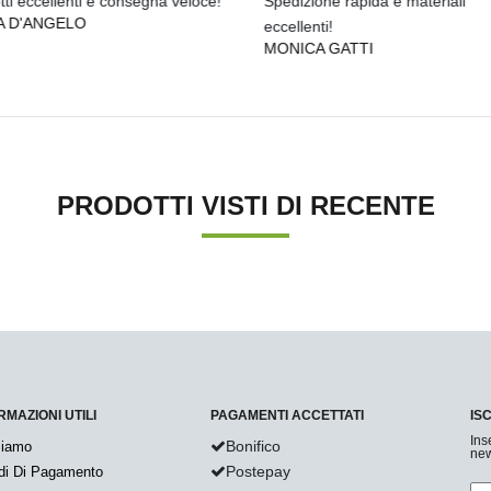
ti eccellenti e consegna veloce!
Spedizione rapida e materiali
A D'ANGELO
eccellenti!
MONICA GATTI
PRODOTTI VISTI DI RECENTE
RMAZIONI UTILI
PAGAMENTI ACCETTATI
IS
Ins
Bonifico
Siamo
new
Postepay
di Di Pagamento