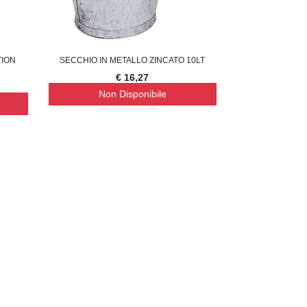
TION
SECCHIO IN METALLO ZINCATO 10LT
€ 16,27
Non Disponibile
UPREMA CATENA LUMINOSA SOLARE, 40
SUPREMA LAMPADA A FILAMENTO 
37,43
€ 18,49