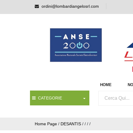
ordini@lombardiangelosrl.com
HOME
NO
CATEGORIE
Home Page
/
DESANTIS
/
/
/
/