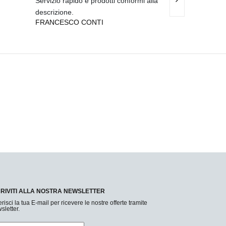
Servizio rapido e prodotti conformi alla
Qualit
VITTORIO SAN
descrizione.
FRANCESCO CONTI
CRIVITI ALLA NOSTRA NEWSLETTER
erisci la tua E-mail per ricevere le nostre offerte tramite
sletter.