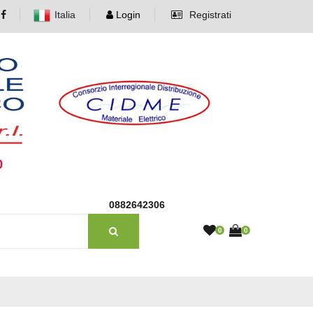
Italia
Login
Registrati
o
0882642306
0
0