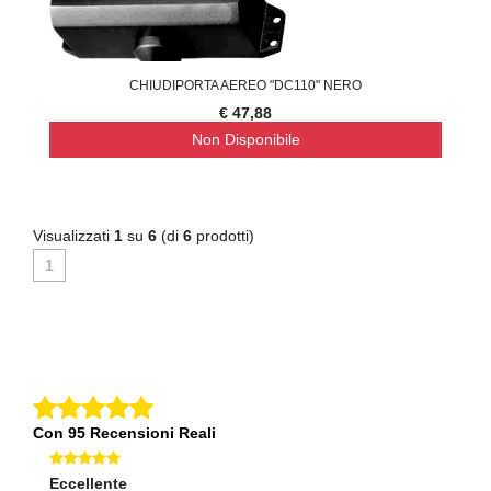
CHIUDIPORTA AEREO "DC110" NERO
€ 47,88
Non Disponibile
Visualizzati
1
su
6
(di
6
prodotti)
1
Con 95 Recensioni Reali
Eccellente
Ec