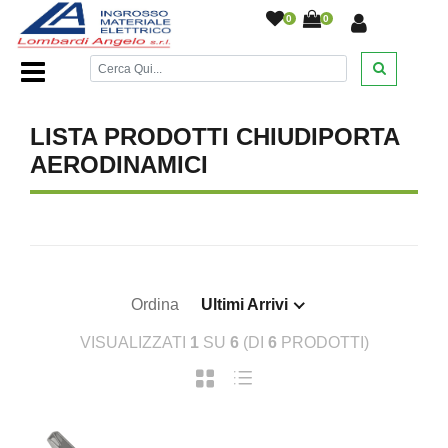
0
0
Home Page
/
DESANTIS
/
/
/
/
LISTA PRODOTTI CHIUDIPORTA
AERODINAMICI
Ordina
Ultimi Arrivi
VISUALIZZATI
1
SU
6
(DI
6
PRODOTTI)