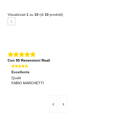
Visualizzati
1
su
10
(di
10
prodotti)
1
Con 95 Recensioni Reali
Eccellente
Ec
Qualit
Se
FABIO MARCHETTI
V