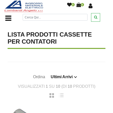
0
0
Home Page
/
DESANTIS
/
/
/
/
LISTA PRODOTTI CASSETTE
PER CONTATORI
Ordina
Ultimi Arrivi
VISUALIZZATI
1
SU
10
(DI
10
PRODOTTI)