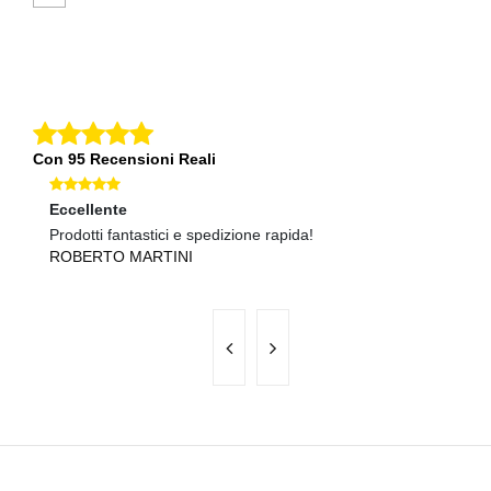
Con 95 Recensioni Reali
Eccellente
Ec
Prodotti fantastici e spedizione rapida!
Qu
ROBERTO MARTINI
F