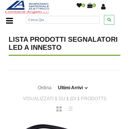
0
0
Home Page
/
DESANTIS
/
/
/
/
LISTA PRODOTTI SEGNALATORI
LED A INNESTO
Ordina
Ultimi Arrivi
VISUALIZZATI
1
SU
1
(DI
1
PRODOTTI)