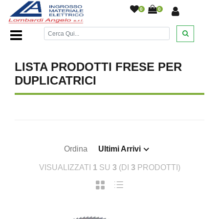
0
0
Home Page
/
DESANTIS
/
/
/
/
LISTA PRODOTTI FRESE PER
DUPLICATRICI
Ordina
Ultimi Arrivi
VISUALIZZATI
1
SU
3
(DI
3
PRODOTTI)