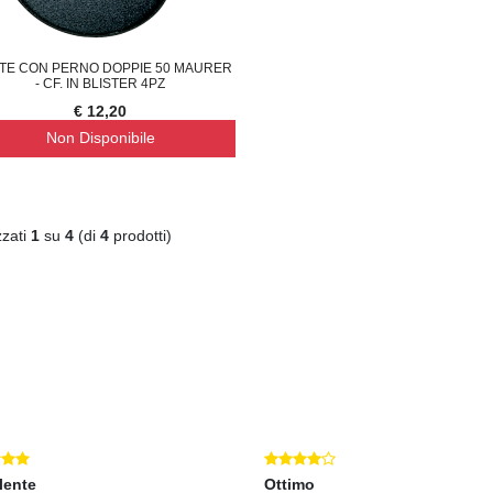
TE CON PERNO DOPPIE 50 MAURER
- CF. IN BLISTER 4PZ
€ 12,20
Non Disponibile
zzati
1
su
4
(di
4
prodotti)
lente
Ottimo