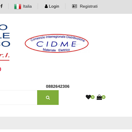
Italia
Login
Registrati
o
0882642306
0
0