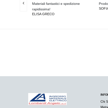
 materiali top!
Materiali fantastici e spedizione
Prodot
SOFI
rapidissima!
ELISA GRECO
INFO
Chi 
Meto