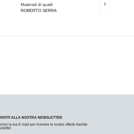
Materiali di qualit
Consegna veloci
ROBERTO SERRA
GIORGIO RIZZ
CRIVITI ALLA NOSTRA NEWSLETTER
erisci la tua E-mail per ricevere le nostre offerte tramite
sletter.