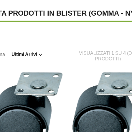
TA PRODOTTI IN BLISTER (GOMMA - 
VISUALIZZATI
1
SU
4
(D
ina
Ultimi Arrivi
PRODOTTI)
TENA LUMINOSA SOLARE, 10
SUPREMA CATENA LUMINOSA SOLARE, 20
S
€ 23,46
€ 