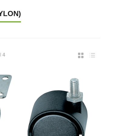
NYLON)
I
4
UPREMA CATENA LUMINOSA SOLARE, 40
SUPREMA LAMPADA A FILAMENTO 
37,43
€ 18,49