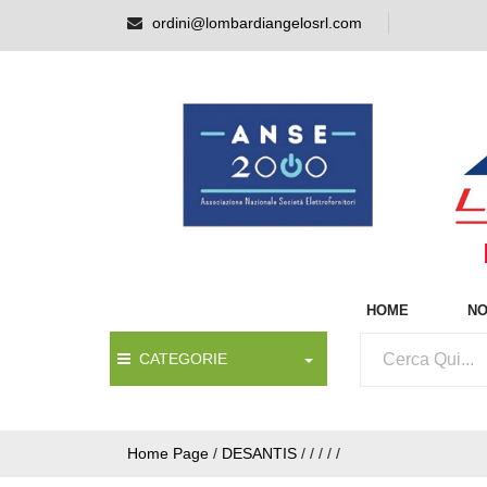
ordini@lombardiangelosrl.com
HOME
NO
CATEGORIE
Home Page
/
DESANTIS
/
/
/
/
/