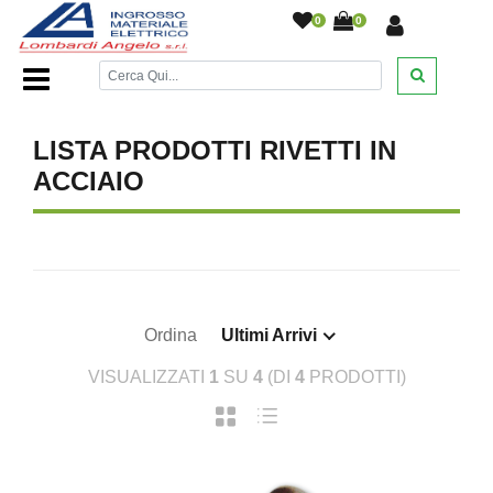
0
0
Home Page
/
DESANTIS
/
/
/
/
/
LISTA PRODOTTI RIVETTI IN
ACCIAIO
Ordina
Ultimi Arrivi
VISUALIZZATI
1
SU
4
(DI
4
PRODOTTI)